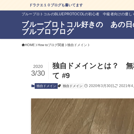
クエ１０ブログも書いてます
ブループロトコルのBLUEPROTOCOLの初心者 中級者向けの優
ブループロトコル好きの あの日
ブルプロブログ
HOME
How toブログ関連
独自ドメイン
独自ドメインとは？ 無
2020
3/30
て #9
2020年3月30日
2021年
独自ドメイン
独自ドメイン