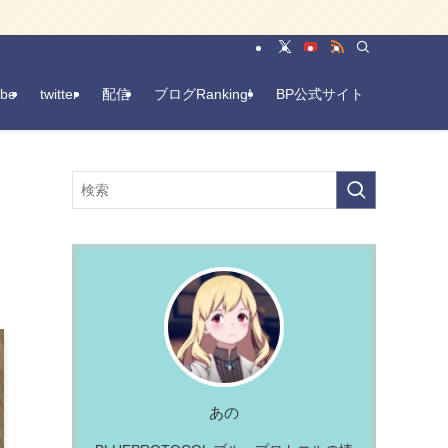
be
twitter
配信
ブログRanking!
BP公式サイト
あの