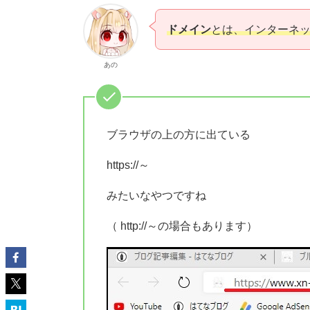
ドメイン
とは、
インターネ
あの
ブラウザの上の方に出ている
https://～
みたいなやつですね
（ http://～の場合もあります）