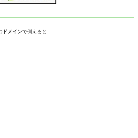
の
ドメイン
で例えると