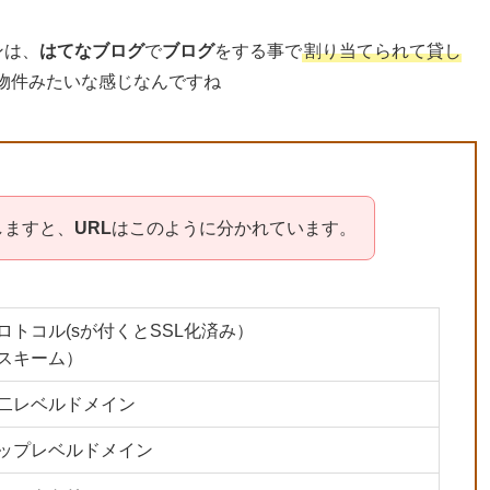
ンは、
はてなブログ
で
ブログ
をする事で
割り当てられて貸し
物件みたいな感じなんですね
しますと、
URL
はこのように分かれています。
ロトコル(sが付くとSSL化済み）
スキーム）
二レベルドメイン
ップレベルドメイン