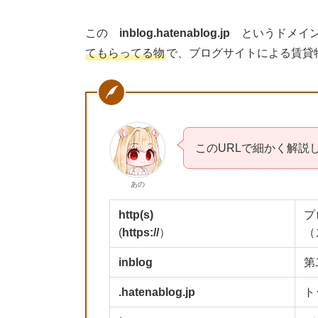
この
inblog.hatenablog.jp
というドメイ
てもらってる物
で、ブログサイトによる賃貸
このURLで細かく解説
あの
http(s)
プ
(
https://
）
（
inblog
第
.hatenablog.jp
ト