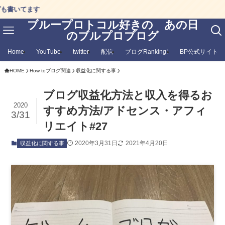
ブループロトコル好きの あの日
のブルプロブログ
Home
YouTube
twitter
配信
ブログRanking!
BP公式サイト
HOME
How toブログ関連
収益化に関する事
ブログ収益化方法と収入を得るお
2020
すすめ方法/アドセンス・アフィ
3/31
リエイト#27
2020年3月31日
2021年4月20日
収益化に関する事