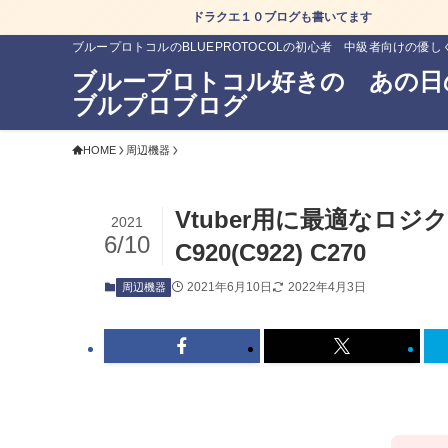
ドラクエ１０ブログも書いてます
ブループロトコルのBLUEPROTOCOLの初心者 中級者向けの優
ブループロトコル好きの あの日
ブルプロブログ
HOME
周辺機器
Vtuber用に最適なロジ
2021
6/10
C920(C922) C270
2021年6月10日
2022年4月3日
周辺機器