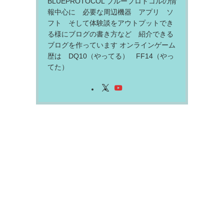
BLUEPROTOCOL ブループロトコルの情
報中心に 必要な周辺機器 アプリ ソ
フト そして体験談をアウトプットでき
る様にブログの書き方など 紹介できる
ブログを作っています オンラインゲーム
歴は DQ10（やってる） FF14（やっ
てた）