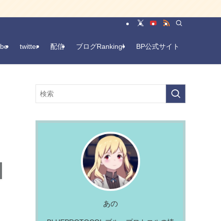
be
twitter
配信
ブログRanking!
BP公式サイト
あの