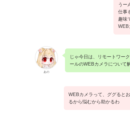
うー
仕事
趣味
WE
じゃ今日は、リモートワーク 
ールのWEBカメラについて
あの
WEBカメラって、ググると
るから悩むから助かるわ